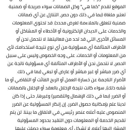
الموقع تقدم "كما هي" وكل الضمانات سواء صريحة أو ضمنية
تعتبر ملغاة (بما في ذلك دون حصر، التنازل عن أي ضمانات
ضمنية تتعلق بالملاءمة لغرض محدد). قد تحتوي المعلومات
والخدمات على الديدان الإلكترونية أو الأخطاء أو المشاكل أو
المسائل الأخرى التي قد تحد من فعاليتها. لا نتحمل نحن أو
الأطراف المتآلفة أي مسؤولية من أي نوع نتيجة استخدامك لأي
من المعلومات أو الخدمات. على وجه الخصوص وليس على سبيل
الحصر، لا نتحمل نحن أو الأطراف المتآلفة أي مسؤولية ناتجة عن
أي ضرر مباشر أو غير مباشر أو عارض أو تبعي (بما في ذلك
الأضرار الناجمة عن خسارة العمل أو الربح الفائت أو التقاضي أو ما
شابه ذلك)، سواء كانت نتيجة الإخلال بالعقد أو الإخلال بالضمانات
أو الضرر (بما في ذلك الإهمال والتقصير) وغيرها، حتى إذا كان
لدينا علم بإمكانية حصول الضرر. إن إنكار المسؤولية عن الضرر
المنصوص عليه أعلاه عنصر رئيسي في الاتفاق ما بيننا. لن يتم
تقديم الخدمة أو المعلومات دون التقيد بحدود المسؤولية
المشار إليها أعلاه. لا تشكل أي معلومة سواء حصلت عليها