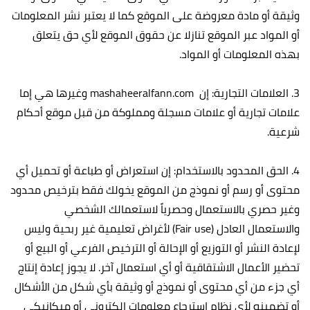
وثيقة أو مادة معروضة على الموقع كما لا يعتبر نشر المعلومات
أو المواد عبر الموقع تنازلا عن حقوق الموقع لأي حق يتعلق
بهذه المعلومات أو المواد.
3. العلامات التجارية: إن mashaheeralfann.com وغيرها هي إما
علامات تجارية أو علامات مسجلة ومملوكة من قبل موقع أحكام
شرعية.
4. الحق المحدود بالاستخدام: إن استعراض أو طباعة أو تحميل أي
محتوى أو رسم أو نموذج من الموقع يخولك فقط بترخيص محدود
وغير حصري بالاستعمال وحصرياً لاستعمالك الشخصي
والاستعمال العادل (Fair use) لأغراض تعليمية غير ربحية وليس
لإعادة النشر أو التوزيع أو الإحالة أو الترخيص الفرعي أو البيع أو
تحضير الأعمال الاشتقاقية أو أي استعمال آخر. لا يجوز إعادة إنتاج
أي جزء من أي محتوى أو نموذج أو وثيقة بأي شكل من الأشكال
أو تضمينه لأي نظام استرجاع معلومات إلكتروني أو ميكانيكي