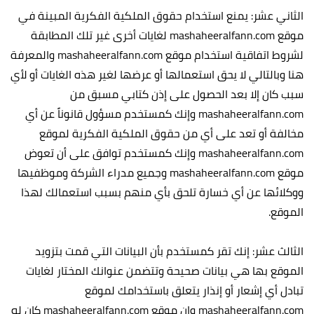
الثاني عشر: يمنع استخدام حقوق الملكية الفكرية المبينة في
موقع mashaheeralfann.com لغايات أخرى غير تلك المطابقة
لشروط اتفاقية استخدام موقع mashaheeralfann.com والمعرفة
هنا وبالتالي لا يحق استعمالها أو عرضها لغير هذه الغايات أو لأي
سبب كان إلا بعد الحصول على إذن كتابي مسبق من
mashaheeralfann.com وإنك كمستخدم مسؤول قانوناً عن أي
مخالفة أو تعد على أي من حقوق الملكية الفكرية لموقع
mashaheeralfann.com وإنك كمستخدم توافق على أن تعوض
موقع mashaheeralfann.com وجميع مدراء الشركة وموظفيها
ووكلائها عن أي خسارة تلحق بأي منهم بسبب استعمالك لهذا
الموقع.
الثالث عشر: إنك تقر كمستخدم بأن البيانات التي قمت بتزويد
الموقع بها هي بيانات صحيحة وتتضمن عنوانك المختار لغايات
تبادل أي إشعار أو إنذار يتعلق باستخدامك لموقع
mashaheeralfann.com وإن موقع mashaheeralfann.com كان له