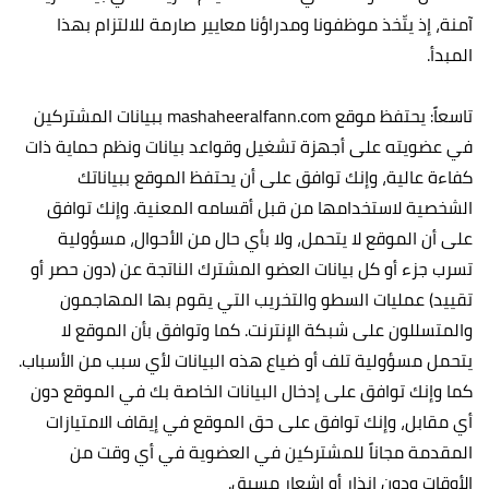
آمنة، إذ يتّخذ موظفونا ومدراؤنا معايير صارمة للالتزام بهذا
المبدأ.‏
تاسعاً: يحتفظ موقع mashaheeralfann.com ببيانات المشتركين
في عضويته على أجهزة تشغيل وقواعد بيانات ونظم حماية ذات
كفاءة عالية، وإنك توافق على أن يحتفظ الموقع ببياناتك
الشخصية لاستخدامها من قبل أقسامه المعنية. وإنك توافق
على أن الموقع لا يتحمل، ولا بأي حال من الأحوال، مسؤولية
تسرب جزء أو كل بيانات العضو المشترك الناتجة عن (دون حصر أو
تقييد) عمليات السطو والتخريب التي يقوم بها المهاجمون
والمتسللون على شبكة الإنترنت. كما وتوافق بأن الموقع لا
يتحمل مسؤولية تلف أو ضياع هذه البيانات لأي سبب من الأسباب.
كما وإنك توافق على إدخال البيانات الخاصة بك في الموقع دون
أي مقابل، وإنك توافق على حق الموقع في إيقاف الامتيازات
المقدمة مجاناً للمشتركين في العضوية في أي وقت من
الأوقات ودون إنذار أو إشعار مسبق.