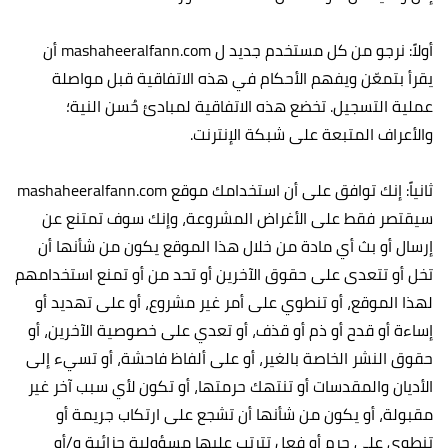
أولاً: نرجو من كل مستخدم جديد ل mashaheeralfann.com أن
يقرأ بتمعّن ويفهم الأحكام في هذه الاتفاقية قبل مواصلة
عملية التسجيل. تخضع هذه الاتفاقية لمبادئ حُسن النية؛
والأعراف المتبعة على شبكة الإنترنت.‏
ثانياً: إنك توافق على أن استخدامك موقع mashaheeralfann.com
سيقتصر فقط على الأغراض المشروعة، وإنك سوف تمتنع عن
إرسال أو بث أي مادة من خلال هذا الموقع يكون من شأنها أن
تخل أو تتعدى على حقوق الآخرين أو تحد من أو تمنع استخدامهم
لهذا الموقع، أو تنطوي على أمر غير مشروع، أو على تهديد أو
إساءة أو قدح أو ذم أو قذف، أو تعدي على خصوصية الآخرين، أو
حقوق النشر الخاصة بالغير، أو على ألفاظ فاحشة، أو تسيء إلى
الأديان والمقدسات أو تنتهك حرمتها، أو تكون لأي سبب آخر غير
مقبولة، أو يكون من شأنها أن تشجع على ارتكاب جريمة أو
تنطوي على جرم أو فعل تترتب عليها مسؤولية جزائية و/أو