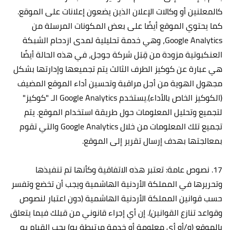
كالمعلنين أو وكالات الإعلان الذين يضعون إعلانات على الموقع.
كما يحتوي الموقع أيضًا على بعض المكونات المرسلة من
Google Analytics، وهي خدمة تحليلية لمدى ازدحام الشبكة
العنكبوتية مزودة من قِبَل شركة جوجل، في هذه الحالة أيضًا
هي عبارة عن كوكيز الطرف الثالث يتم تجميعها وإدارتها بشكل
مجهول الهوية من أجل مراقبة وتحسين أداء الموقع المضيف
(الكوكيز الخاص بالأداء).يستخدم Google Analytics الـ "كوكيز"
لتجميع وتحليل المعلومات حول طريقة استخدام الموقع. يتم
تجميع تلك المعلومات من خلال Google Analytics والتي تقوم
بمعالجتها بهدف إرسال تقرير إلى الموقع.
17. نصوص عامة: تعتبر هذه الاتفاقية وكأنها تم تنفيذها
وتحريرها في المملكة الأردنية الهاشمية ويجب أن تخضع وتفسر
حسب قوانين المملكة الأردنية الهاشمية (دون اعتبار لنصوص
وقواعد تنازع القوانين). إن أي إجراء قانوني من قبلك فيما يتعلق
بالموقع (و/أو أي معلومة أو خدمة مرتبطة به) يجب القيام به