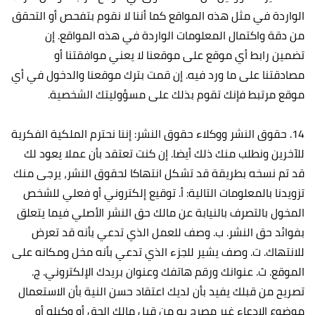
الواردة في مثل هذه المواقع كما أننا لا نقوم بتفحص أو التحقق
من دقة واكتمال المعلومات الواردة في هذه المواقع. إن
تضمين رابط أي موقع على موقعنا لا يعني موافقتنا أو
مصادقتنا على ما ورد فيه. إن قمت بترك موقعنا والدخول في أي
موقع مرتبط فإنك تقوم بذلك على مسؤوليتك الشخصية.
14. حقوق النشر ووكلاء حقوق النشر: إننا نحترم الملكية الفكرية
للآخرين ونطلب منك ذلك أيضا. إن كنت تعتقد بأن عملا يعود لك
قد تم نسخه بطريقة قد تشكل انتهاكا لحقوق النشر، يرجى منك
تزويدنا بالمعلومات التالية: أ‌. توقيع إلكتروني أو فعلي للشخص
المخول بالتصرف بالنيابة عن مالك حق النشر الأصلي فيما يتعلق
بفوائد حق النشر. ب‌. وصف للعمل الذي تدعي بأنه قد تعرض
للانتهاك. ت‌. وصف يشير للجزء الذي تدعي بأنه مخل ومكانه على
الموقع. ث‌. عنوانك ورقم هاتفك وعنوان بريدك الإلكتروني. ج‌.
تصريح من قبلك يفيد بأن لديك اعتقاد حسن النية بأن الاستعمال
موضوع الادعاء غير مصرح به من قبل مالك الحق أو وكيله أو