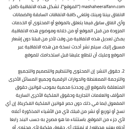
mashaheeralfann.com ("الموقع"). تشكل هذه الاتفاقية كامل
الاتفاق بيننا وبينك وتلغي كافة الاتفاقات السابقة والضمانات
وأي اتفاق سابق فيما يتعلق بالموقع أو المحتوى أو الخدمات
المزودة من قبل الموقع أو من خلاله وموضوع هذه الاتفاقية.
يمكن تعديل هذه الاتفاقية من وقت لآخر من قبلنا دون إشعار
مسبق إليك. سيتم نشر أحدث نسخة من هذه الاتفاقية عبر
الموقع وعليك أن تتطلع عليها قبل استخدامك للموقع.
2. حقوق النشر: إن المحتوى والتنظيم والتصميم والتجميع
والترجمة الممغنطة والحوارات الرقمية وجميع المسائل الأخرى
المتعلقة بالموقع (إن وجدت) محمية بموجب قوانين حقوق
المؤلف والعلامات التجارية وحقوق الملكية الأخرى السارية
المفعول (بما في ذلك دون حصر قوانين الملكية الفكرية). إن أي
نسخ أو توزيع أو نشر من قبلك لأي من الأشياء المذكورة أعلاه
لأي جزء من الموقع، باستثناء ما هو مصرح به حسب البند رابعا
أدناه يعتبر محظورا. لا تمتلك أي حقوق ملكية لأي محتوى أو