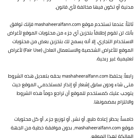
مدنية أو تكون فيها مخالفة لأي قانون.
ثالثاً: عندما تستخدم موقع mashaheeralfann.com فإنك توافق
بأنك لن تقوم إطلاقاً بتخزين أي جزء من محتويات الموقع لأغراض
الاستخدام التجاري. إلا أنه يسمح لك بتخزين بعض من محتويات
الموقع للأغراض الشخصية والاستعمال العادل (Fair Use) لأغراض
تعليمية غير ربحية.
رابعاً: يحتفظ mashaheeralfann.com بحقه بتعديل هذه الشروط
متى شاء ودون سابق إشعار أو إنذار لمستخدمي الموقع حيث
يتوجب عليك كمستخدم للموقع أن تراجع دوماً هذه الشروط
والالتزام بمضمونها.
خامساً: يحظر إعادة طبع، أو نشر، أو توزيع جزء، أو كل محتويات
موقع mashaheeralfann.com، بدون موافقة خطية من الجهة
المالكة لهذا الموقع.