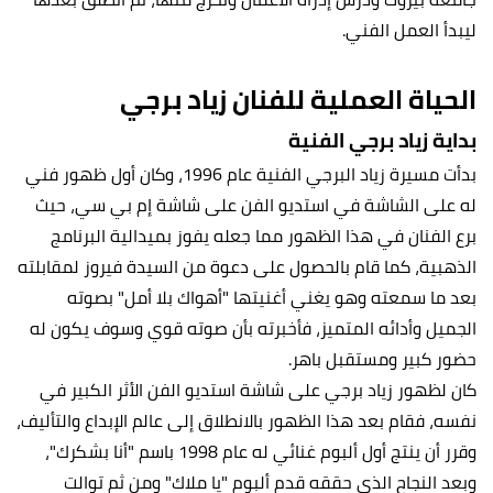
ليبدأ العمل الفني.
الحياة العملية للفنان زياد برجي
بداية زياد برجي الفنية
بدأت مسيرة زياد البرجي الفنية عام 1996، وكان أول ظهور فني
له على الشاشة في استديو الفن على شاشة إم بي سي، حيث
برع الفنان في هذا الظهور مما جعله يفوز بميدالية البرنامج
الذهبية، كما قام بالحصول على دعوة من السيدة فيروز لمقابلته
بعد ما سمعته وهو يغني أغنيتها "أهواك بلا أمل" بصوته
الجميل وأدائه المتميز، فأخبرته بأن صوته قوي وسوف يكون له
حضور كبير ومستقبل باهر.
كان لظهور زياد برجي على شاشة استديو الفن الأثر الكبير في
نفسه، فقام بعد هذا الظهور بالانطلاق إلى عالم الإبداع والتأليف،
وقرر أن ينتج أول ألبوم غنائي له عام 1998 باسم "أنا بشكرك"،
وبعد النجاح الذي حققه قدم ألبوم "يا ملاك" ومن ثم توالت