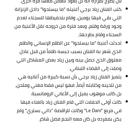
لأن يصرّح بقراره أنه لن يعود للعمل معها مرة أخرى.
كتب الفنان زياد برجي أغنيته "ما بيستحوا" داخل الزنزانة
التي بقي فيها يومين، وقام بتحفيظها للسجناء لعدم
وجود ورقة وقلم، وبعد فترة من خروجه نقل الأغنية من
السجناء وقام بطرحها،
تحدثت أغنية "ما بيستحوا" عن الظلم الإنساني والظلم
الذي شعر به الفنان بسبب حبسه ظلماً من قبل عادل
معتوق الذي حصل بينه وبين زياد بعض المشاكل التي
وصلت إلى القضاء اللبناني.
يتميز الفنان زياد برجي بأن نسبة كبيرة من أغانيه هي
من تلحينه وكتابته أيضاً، فهو ليس فقط مغني وملحن،
بل كاتب موهوب يميل إلى الأغاني الرومانسية.
كانت أولى الحفلات التي قام الفنان زياد بالغناء فيها
في مربع "Le Dani" وكانت للراقصة "داني بستري" ولم
يكن بمفرده بل كان معه النجم فضل شاكر.