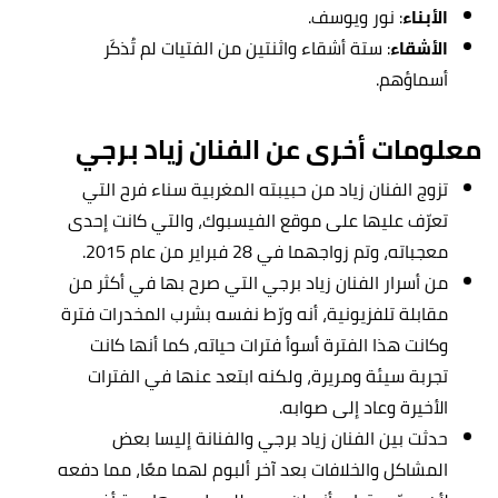
الأبناء
: نور ويوسف.
الأشقاء
: ستة أشقاء واثنتين من الفتيات لم تُذكَر
أسماؤهم.
معلومات أخرى عن الفنان زياد برجي
تزوج الفنان زياد من حبيبته المغربية سناء فرح التي
تعرّف عليها على موقع الفيسبوك، والتي كانت إحدى
معجباته، وتم زواجهما في 28 فبراير من عام 2015.
من أسرار الفنان زياد برجي التي صرح بها في أكثر من
مقابلة تلفزيونية، أنه ورّط نفسه بشرب المخدرات فترة
وكانت هذا الفترة أسوأ فترات حياته، كما أنها كانت
تجربة سيئة ومريرة، ولكنه ابتعد عنها في الفترات
الأخيرة وعاد إلى صوابه.
حدثت بين الفنان زياد برجي والفنانة إليسا بعض
المشاكل والخلافات بعد آخر ألبوم لهما معًا، مما دفعه