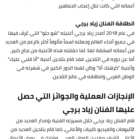
أعماله التي كانت تنال إعجاب الجماهير.
انطلاقة الفنان زياد برجي
في عام 2018 أصدر زياد برجي أغنيته "شو حلو" التي عُرِفَ فيها
في جميع أنحاء العالم وجعلته اسماً مألوفاً أكثر بالرغم من العديد
من أعماله السابقة لها؛ لما حققته هذه الأغنية من نجاح كبير،
أما عن دوره في التلحين، فقد قام بتلحين أغنية "أنا قلبي عليك"
وأغنية "كرهتك أنا" وكان لهما الدور الكبير في شهرته في
الوطن العربي وانطلاقه في عالم التلحين.
الإنجازات العملية والجوائز التي حصل
عليها الفنان زياد برجي
قام الفنان زياد برجي خلال مسيرته الفنية بإصدار العديد من
الألبومات والفيديو كليبات والأغاني، كما قام بتلحين العديد من
الأغاني لأشهر مغنيين الوطن العربي، وشارك في بعض الأعمال