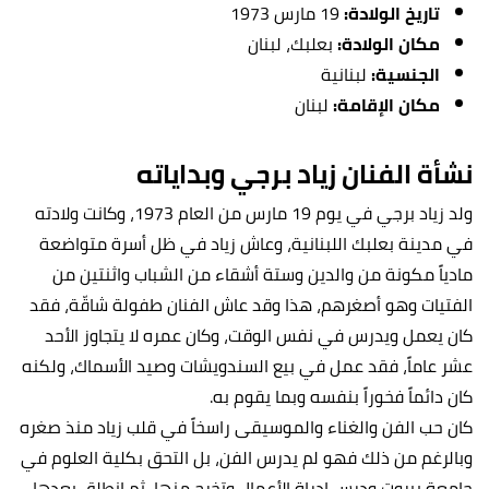
تاريخ الولادة:
19 مارس 1973
مكان الولادة:
بعلبك، لبنان
الجنسية:
لبنانية
مكان الإقامة:
لبنان
نشأة الفنان زياد برجي وبداياته
ولد زياد برجي في يوم 19 مارس من العام 1973، وكانت ولادته
في مدينة بعلبك اللبنانية، وعاش زياد في ظل أسرة متواضعة
مادياً مكونة من والدين وستة أشقاء من الشباب واثنتين من
الفتيات وهو أصغرهم، هذا وقد عاش الفنان طفولة شاقّة، فقد
كان يعمل ويدرس في نفس الوقت، وكان عمره لا يتجاوز الأحد
عشر عاماً، فقد عمل في بيع السندويشات وصيد الأسماك، ولكنه
كان دائماً فخوراً بنفسه وبما يقوم به.
كان حب الفن والغناء والموسيقى راسخاً في قلب زياد منذ صغره
وبالرغم من ذلك فهو لم يدرس الفن، بل التحق بكلية العلوم في
جامعة بيروت ودرس إدراة الأعمال وتخرج منها، ثم انطلق بعدها