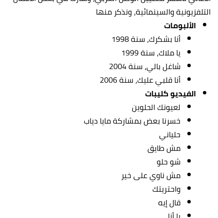
التلفزيونية والسينمائية، ونذكر منها
الألبومات
أنا بشكرك، سنة 1998
يا ملاك، سنة 1999
شاغل بالي، سنة 2004
أنا قلبي عليك، سنة 2006
الفيديو كليبات
لعيونك الحلوين
خسرنا بعض بمشاركة مايا دياب
حلياني
مش طايق
شو حلو
مش ناوي على خير
واحتريتك
قال إيه
يا أنا